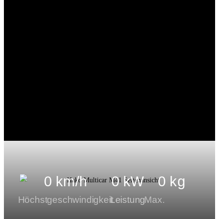
0
 km/h
0
 kW
0
 kg
Höchstgeschwindigkeit
Leistung
Max.